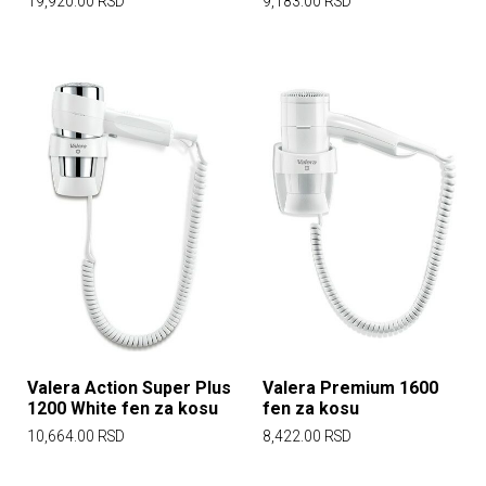
19,920.00
RSD
9,183.00
RSD
Valera Action Super Plus
Valera Premium 1600
1200 White fen za kosu
fen za kosu
10,664.00
RSD
8,422.00
RSD