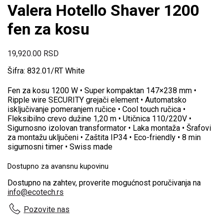
Valera Hotello Shaver 1200
fen za kosu
19,920.00
RSD
Šifra: 832.01/RT White
Fen za kosu 1200 W • Super kompaktan 147×238 mm •
Ripple wire SECURITY grejači element • Automatsko
isključivanje pomeranjem ručice • Cool touch ručica •
Fleksibilno crevo dužine 1,20 m • Utičnica 110/220V •
Sigurnosno izolovan transformator • Laka montaža • Šrafovi
za montažu uključeni • Zaštita IP34 • Eco-friendly • 8 min
sigurnosni timer • Swiss made
Dostupno za avansnu kupovinu
Dostupno na zahtev, proverite mogućnost poručivanja na
info@ecotech.rs
Pozovite nas