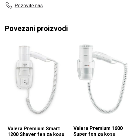
količina
Pozovite nas
Povezani proizvodi
Valera Premium 1600
Valera Premium Smart
Super fen za kosu
1200 Shaver fen za kosu