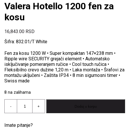
Valera Hotello 1200 fen za
kosu
16,843.00
RSD
Šifra: 832.01/T White
Fen za kosu 1200 W • Super kompaktan 147×238 mm •
Ripple wire SECURITY grejači element • Automatsko
isključivanje pomeranjem ručice • Cool touch ručica •
Fleksibilno crevo dužine 1,20 m • Laka montaža • Šrafovi za
montažu uključeni • Zaštita IP34 • 8 min sigurnosni timer •
Swiss made
8 na zalihama
Valera
Dodaj u korpu
-
+
Hotello
1200
fen
za
Imate pitanje?
kosu