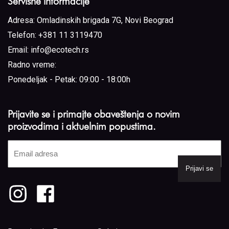
Servisne informacije
Adresa:
Omladinskih brigada 7G, Novi Beograd
Telefon:
+381 11 3119470
Email:
info@ecotech.rs
Radno vreme:
Ponedeljak - Petak: 09:00 - 18:00h
Prijavite se i primajte obaveštenja o novim
proizvodima i aktuelnim popustima.
Email
adresa
(Required)