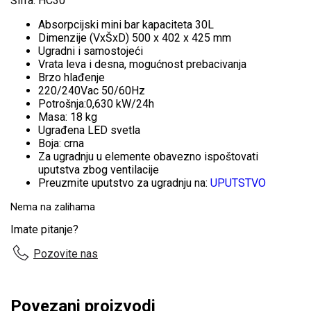
Šifra: HC30
Absorpcijski mini bar kapaciteta 30L
Dimenzije (VxŠxD) 500 x 402 x 425 mm
Ugradni i samostojeći
Vrata leva i desna, mogućnost prebacivanja
Brzo hlađenje
220/240Vac 50/60Hz
Potrošnja:0,630 kW/24h
Masa: 18 kg
Ugrađena LED svetla
Boja: crna
Za ugradnju u elemente obavezno ispoštovati
uputstva zbog ventilacije
Preuzmite uputstvo za ugradnju na:
UPUTSTVO
Nema na zalihama
Imate pitanje?
Pozovite nas
Povezani proizvodi