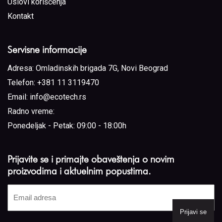
Uslovi korišćenja
Kontakt
Servisne informacije
Adresa:
Omladinskih brigada 7G, Novi Beograd
Telefon:
+381 11 3119470
Email:
info@ecotech.rs
Radno vreme:
Ponedeljak - Petak: 09:00 - 18:00h
Prijavite se i primajte obaveštenja o novim
proizvodima i aktuelnim popustima.
Email
adresa
(Required)