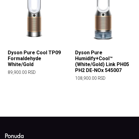
Dyson Pure Cool TP09
Dyson Pure
Formaldehyde
Humidify+Cool™
White/Gold
(White/Gold) Link PH05
PH2 DE-NOx 545007
89,900.00
RSD
108,900.00
RSD
Ponuda