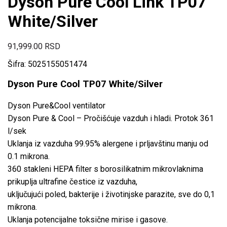
Dyson Pure Cool Link TP07
White/Silver
91,999.00
RSD
Šifra: 5025155051474
Dyson Pure Cool TP07 White/Silver
Dyson Pure&Cool ventilator
Dyson Pure & Cool – Pročišćuje vazduh i hladi. Protok 361
l/sek
Uklanja iz vazduha 99.95% alergene i prljavštinu manju od
0.1 mikrona.
360 stakleni HEPA filter s borosilikatnim mikrovlaknima
prikuplja ultrafine čestice iz vazduha,
uključujući poled, bakterije i životinjske parazite, sve do 0,1
mikrona.
Uklanja potencijalne toksične mirise i gasove.